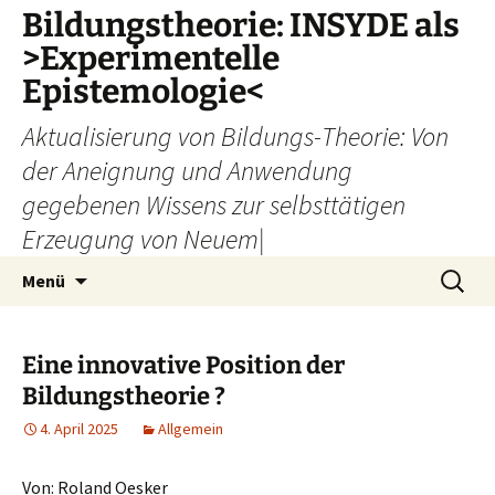
Zum
Bildungstheorie: INSYDE als
Inhalt
>Experimentelle
springen
Epistemologie<
Aktualisierung von Bildungs-Theorie: Von
der Aneignung und Anwendung
gegebenen Wissens zur selbsttätigen
Erzeugung von Neuem|
Suchen
Menü
nach:
Eine innovative Position der
Bildungstheorie ?
4. April 2025
Allgemein
Von: Roland Oesker