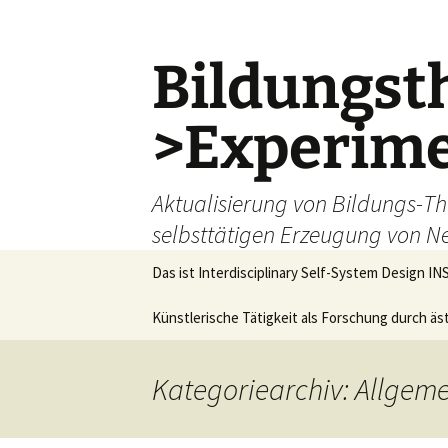
Zum
Inhalt
springen
Bildungsth
>Experime
Aktualisierung von Bildungs-T
selbsttätigen Erzeugung von N
Das ist Interdisciplinary Self-System Design I
Künstlerische Tätigkeit als Forschung durch äs
Kategoriearchiv: Allgem