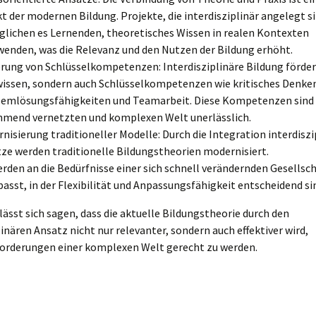
t der modernen Bildung. Projekte, die interdisziplinär angelegt si
lichen es Lernenden, theoretisches Wissen in realen Kontexten
enden, was die Relevanz und den Nutzen der Bildung erhöht.
rung von Schlüsselkompetenzen: Interdisziplinäre Bildung förder
issen, sondern auch Schlüsselkompetenzen wie kritisches Denke
emlösungsfähigkeiten und Teamarbeit. Diese Kompetenzen sind i
mend vernetzten und komplexen Welt unerlässlich.
nisierung traditioneller Modelle: Durch die Integration interdiszi
ze werden traditionelle Bildungstheorien modernisiert.
erden an die Bedürfnisse einer sich schnell verändernden Gesellsch
asst, in der Flexibilität und Anpassungsfähigkeit entscheidend si
ässt sich sagen, dass die aktuelle Bildungstheorie durch den
linären Ansatz nicht nur relevanter, sondern auch effektiver wird,
orderungen einer komplexen Welt gerecht zu werden.