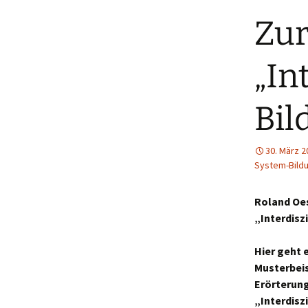
Zur
„In
Bil
30. März 2
System-Bild
Roland Oes
„Interdisz
Hier geht 
Musterbeis
Erörterung
„Interdisz