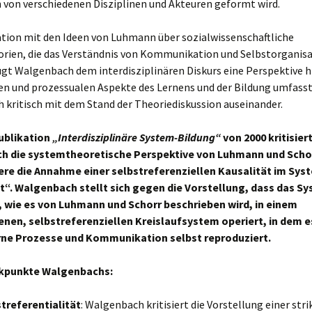
 von verschiedenen Disziplinen und Akteuren geformt wird.
tion mit den Ideen von Luhmann über sozialwissenschaftliche
rien, die das Verständnis von Kommunikation und Selbstorganis
gt Walgenbach dem interdisziplinären Diskurs eine Perspektive hi
en und prozessualen Aspekte des Lernens und der Bildung umfasst
ch kritisch mit dem Stand der Theoriediskussion auseinander.
Publikation
„Interdisziplinäre System-Bildung“
von 2000 kritisier
h die systemtheoretische Perspektive von Luhmann und Scho
re die Annahme einer selbstreferenziellen Kausalität im Sys
t“. Walgenbach stellt sich gegen die Vorstellung, dass das S
, wie es von Luhmann und Schorr beschrieben wird, in einem
nen, selbstreferenziellen Kreislaufsystem operiert, in dem e
rne Prozesse und Kommunikation selbst reproduziert.
ikpunkte Walgenbachs:
treferentialität
: Walgenbach kritisiert die Vorstellung einer str