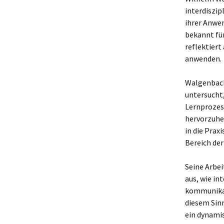
interdiszi
ihrer Anwe
bekannt für
reflektiert
anwenden.
Walgenbach
untersucht
Lernprozess
hervorzuhe
in die Prax
Bereich der
Seine Arbei
aus, wie in
kommunikat
diesem Sin
ein dynamis