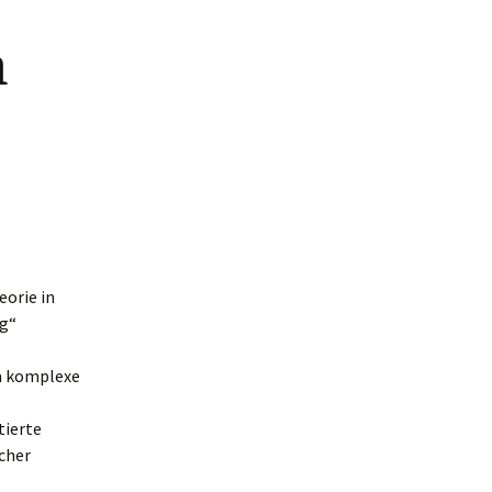
n
eorie in
ng“
um komplexe
tierte
cher