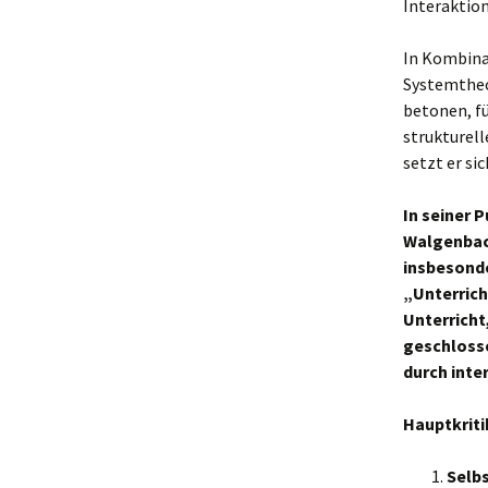
Interaktion
In Kombina
Systemtheo
betonen, fü
strukturell
setzt er si
In seiner 
Walgenbac
insbesonde
„Unterrich
Unterricht
geschlosse
durch inte
Hauptkrit
Selbs