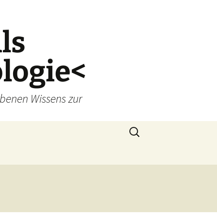
ls
logie<
benen Wissens zur
Suchen
nach: