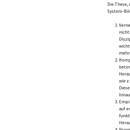
Die These, 
System-Bil
Verne
nicht
Diszi
wicht
mehre
Kompl
beton
Hera
wie z
Diese
hinau
Empir
auf e
funkt
Herau
Praxi