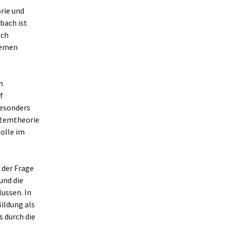
rie und
bach ist
sch
Themen
n
f
Besonders
stemtheorie
Rolle im
 der Frage
und die
ussen. In
ildung als
s durch die