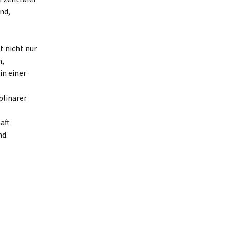
nd,
t nicht nur
n,
n einer
plinärer
aft
nd.