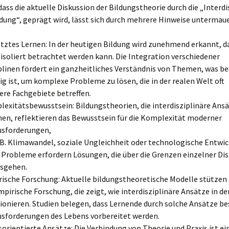
dass die aktuelle Diskussion der Bildungstheorie durch die „Interdi
dung“, geprägt wird, lässt sich durch mehrere Hinweise untermaue
tztes Lernen: In der heutigen Bildung wird zunehmend erkannt, d
 isoliert betrachtet werden kann. Die Integration verschiedener
plinen fördert ein ganzheitliches Verständnis von Themen, was b
ig ist, um komplexe Probleme zu lösen, die in der realen Welt oft
re Fachgebiete betreffen.
exitätsbewusstsein: Bildungstheorien, die interdisziplinäre Ans
en, reflektieren das Bewusstsein für die Komplexität moderner
usforderungen,
.B. Klimawandel, soziale Ungleichheit oder technologische Entwi
 Probleme erfordern Lösungen, die über die Grenzen einzelner Dis
sgehen.
ische Forschung: Aktuelle bildungstheoretische Modelle stützen 
mpirische Forschung, die zeigt, wie interdisziplinäre Ansätze in de
ionieren. Studien belegen, dass Lernende durch solche Ansätze bes
sforderungen des Lebens vorbereitet werden.
sorientierte Ansätze: Die Verbindung von Theorie und Praxis ist ei