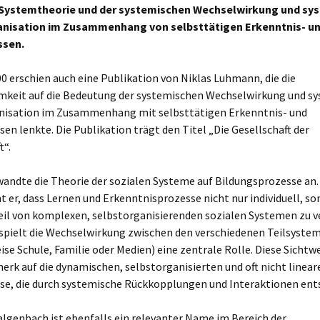
 Systemtheorie und der systemischen Wechselwirkung und sy
anisation im Zusammenhang von selbsttätigen Erkenntnis- u
ssen.
0 erschien auch eine Publikation von Niklas Luhmann, die die
keit auf die Bedeutung der systemischen Wechselwirkung und s
nisation im Zusammenhang mit selbsttätigen Erkenntnis- und
en lenkte. Die Publikation trägt den Titel „Die Gesellschaft der
t“.
andte die Theorie der sozialen Systeme auf Bildungsprozesse an.
 er, dass Lernen und Erkenntnisprozesse nicht nur individuell, so
Teil von komplexen, selbstorganisierenden sozialen Systemen zu 
 spielt die Wechselwirkung zwischen den verschiedenen Teilsyste
ise Schule, Familie oder Medien) eine zentrale Rolle. Diese Sichtw
rk auf die dynamischen, selbstorganisierten und oft nicht linear
se, die durch systemische Rückkopplungen und Interaktionen ent
lgenbach ist ebenfalls ein relevanter Name im Bereich der