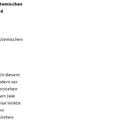
stemischen
nd
ystemischen
 In diesem
ndern vor
verstehen
men (wie
eise lenkte
en
stehen.