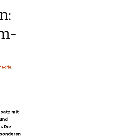
n:
em-
heorie
,
nsatz mit
 und
. Die
esonderen