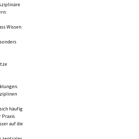
sziplinäre
rn:
ass Wissen
esonders
ätze
cklungen.
ziplinen
sich häufig
r Praxis
ser auf die
n zentraler