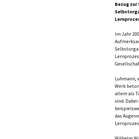
Bezug zur
Selbstorg
Lernproze
Im Jahr 200
Aufmerksam
Selbstorga
Lernprozess
Gesellschaf
Luhmann, w
Werk betont
allem als 
sind. Dabei
beispielswe
das Augenme
Lernprozes
Wilhelm Wa