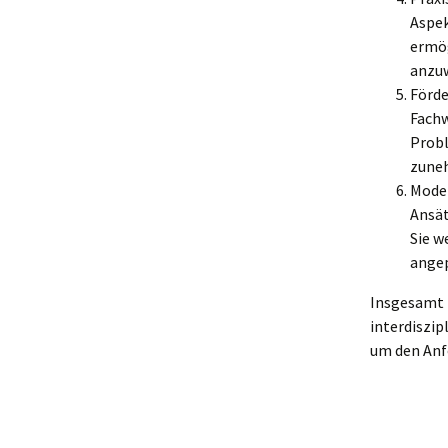
Aspek
ermög
anzuw
Förde
Fachw
Probl
zuneh
Moder
Ansät
Sie w
angep
Insgesamt l
interdiszip
um den Anf