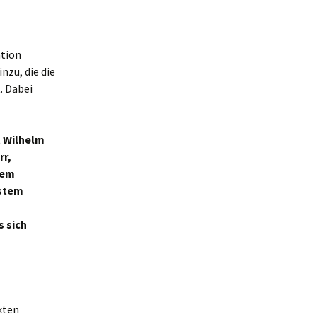
ation
nzu, die die
. Dabei
t Wilhelm
rr,
tem
ystem
s sich
ikten