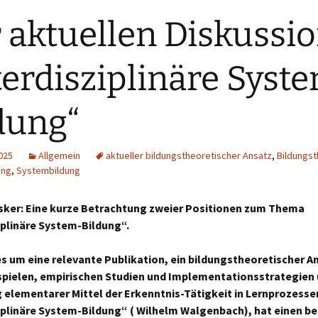
 aktuellen Diskussio
terdisziplinäre Syst
dung“
025
Allgemein
aktueller bildungstheoretischer Ansatz
,
Bildungst
ung
,
Systembildung
ker: Eine kurze Betrachtung zweier Positionen zum Thema
iplinäre System-Bildung“.
es um eine relevante Publikation, ein bildungstheoretischer A
pielen, empirischen Studien und Implementationsstrategien
 elementarer Mittel der Erkenntnis-Tätigkeit in Lernprozessen
iplinäre System-Bildung“ ( Wilhelm Walgenbach), hat einen b